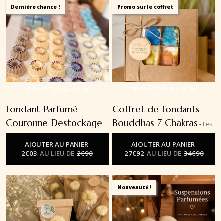
Dernière chance !
Promo sur le coffret
PROMOTION
-
30
%
PROMOTION
-
20
%
Fondant Parfumé
Coffret de fondants
Couronne Destockage
Bouddhas 7 Chakras
-
Les
-
Les Fondants Parfumés
Fondants Parfumés
AJOUTER AU PANIER
AJOUTER AU PANIER
2
€
03
AU LIEU DE
2
€
90
27
€
92
AU LIEU DE
34
€
90
Nouveauté !