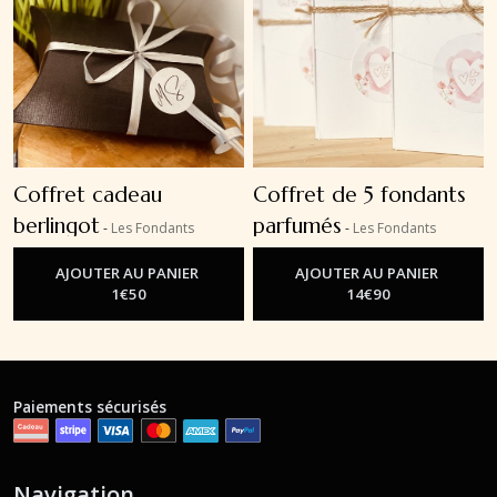
Coffret cadeau
Coffret de 5 fondants
berlingot
parfumés
-
Les Fondants
-
Les Fondants
Parfumés
Parfumés
AJOUTER AU PANIER
AJOUTER AU PANIER
1
€
50
14
€
90
Paiements sécurisés
Navigation