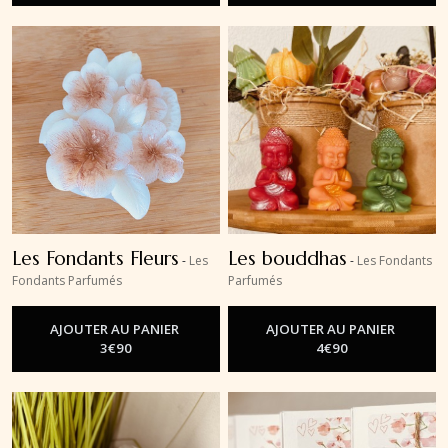
Les Fondants Fleurs
Les bouddhas
-
Les
-
Les Fondants
Fondants Parfumés
Parfumés
AJOUTER AU PANIER
AJOUTER AU PANIER
3
€
90
4
€
90