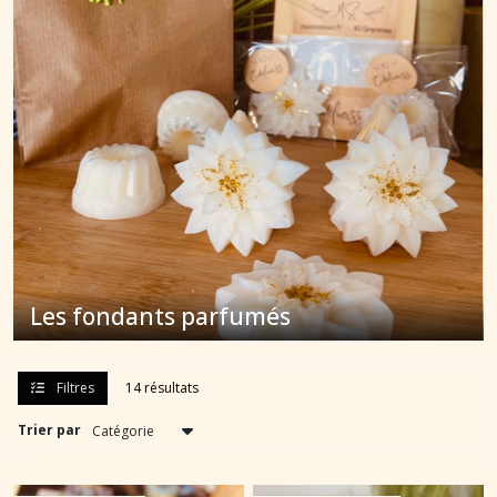
Fondants
(8)
Diffuseurs
pour
fondants
parfumés
(13)
Afficher
les
résultats
Les fondants parfumés
Filtres
14 résultats
Trier par