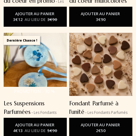
du coeur en promo
du coeur multicolores
-
Les
Fondants Parfumés
-
Les Fondants Parfumés
AJOUTER AU PANIER
AJOUTER AU PANIER
3
€
12
AU LIEU DE
3
€
90
3
€
90
Dernière Chance !
PROMOTION
-
30
%
Les Suspensions
Fondant Parfumé à
Parfumées
l'unité
-
Les Fondants
-
Les Fondants Parfumés
Parfumés
AJOUTER AU PANIER
AJOUTER AU PANIER
4
€
13
AU LIEU DE
5
€
90
2
€
50