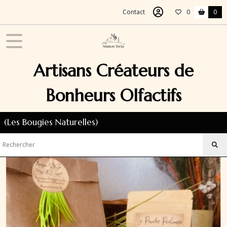
Fermer
Contact
0
0
FILTRES
Tous
Artisans Créateurs de
les
produits
Bonheurs Olfactifs
Les
Fondants
Parfumés
(Les Bougies Naturelles)
Les
fondants
parfumés
(14)
Les
Bouquets
de