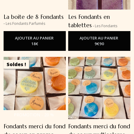
La boite de 8 Fondants
Les Fondants en
-
Les Fondants Parfumés
tablettes
-
Les Fondants
Parfumés
AJOUTER AU PANIER
AJOUTER AU PANIER
18
€
9
€
90
Soldes !
PROMOTION
-
20
%
Fondants merci du fond
Fondants merci du fond