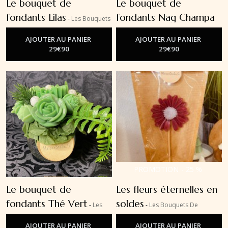
Le bouquet de
Le bouquet de
fondants Lilas
fondants Nag Champa
-
Les Bouquets
De Fondants
-
Les Bouquets De Fondants
AJOUTER AU PANIER
AJOUTER AU PANIER
29
€
90
29
€
90
PROMOTION
-
25
%
Le bouquet de
Les fleurs éternelles en
fondants Thé Vert
soldes
-
Les
-
Les Bouquets De
Bouquets De Fondants
Fondants
AJOUTER AU PANIER
AJOUTER AU PANIER