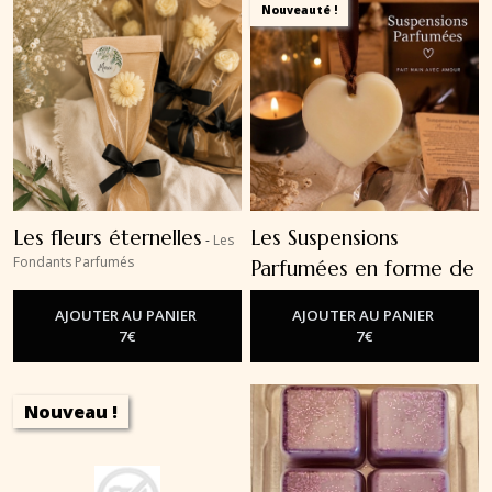
Nouveauté !
Les fleurs éternelles
Les Suspensions
-
Les
Fondants Parfumés
Parfumées en forme de
coeur
-
Les Fondants Parfumés
AJOUTER AU PANIER
AJOUTER AU PANIER
7
€
7
€
Nouveau !