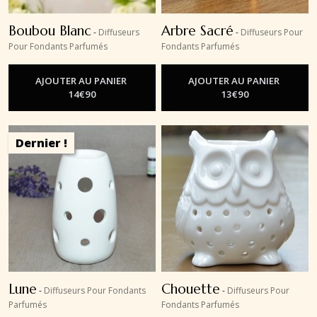
Boubou Blanc
Arbre Sacré
-
Diffuseurs
-
Diffuseurs Pour
Pour Fondants Parfumés
Fondants Parfumés
AJOUTER AU PANIER
AJOUTER AU PANIER
14
€
90
13
€
90
Dernier !
Lune
Chouette
-
Diffuseurs Pour Fondants
-
Diffuseurs Pour
Parfumés
Fondants Parfumés