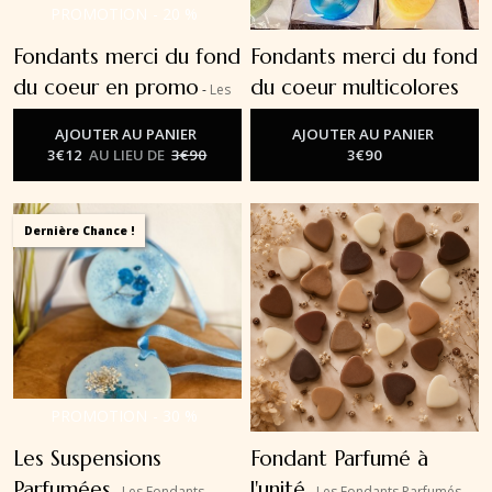
PROMOTION
-
20
%
Fondants merci du fond
Fondants merci du fond
du coeur en promo
du coeur multicolores
-
Les
Fondants Parfumés
-
Les Fondants Parfumés
AJOUTER AU PANIER
AJOUTER AU PANIER
3
€
12
AU LIEU DE
3
€
90
3
€
90
Dernière Chance !
PROMOTION
-
30
%
Les Suspensions
Fondant Parfumé à
Parfumées
l'unité
-
Les Fondants
-
Les Fondants Parfumés