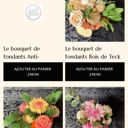
Le bouquet de
Le bouquet de
fondants Anti-
fondants Bois de Teck
-
Les Bouquets De Fondants
moustiques
-
Les Bouquets De
AJOUTER AU PANIER
AJOUTER AU PANIER
Fondants
29
€
90
29
€
90