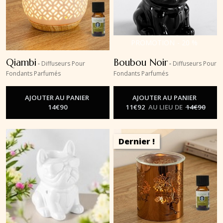
PROMOTION
-
20
%
Qiambi
Boubou Noir
-
Diffuseurs Pour
-
Diffuseurs Pour
Fondants Parfumés
Fondants Parfumés
AJOUTER AU PANIER
AJOUTER AU PANIER
14
€
90
11
€
92
AU LIEU DE
14
€
90
Dernier !