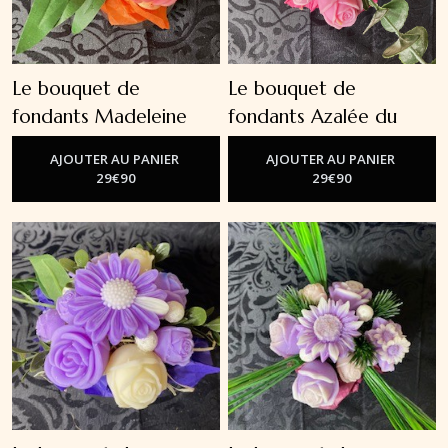
Le bouquet de
Le bouquet de
fondants Madeleine
fondants Azalée du
Gourmande
Japon
-
Les Bouquets
-
Les Bouquets De
AJOUTER AU PANIER
AJOUTER AU PANIER
De Fondants
Fondants
29
€
90
29
€
90