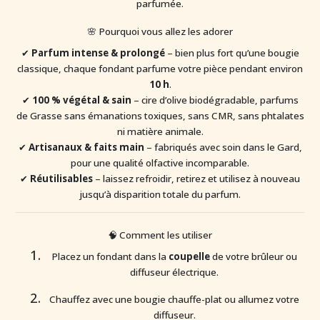
parfumée.
🌸 Pourquoi vous allez les adorer
✔
Parfum intense & prolongé
– bien plus fort qu’une bougie
classique, chaque fondant parfume votre pièce pendant environ
10 h
.
✔
100 % végétal & sain
– cire d’olive biodégradable, parfums
de Grasse sans émanations toxiques, sans CMR, sans phtalates
ni matière animale.
✔
Artisanaux & faits main
– fabriqués avec soin dans le Gard,
pour une qualité olfactive incomparable.
✔
Réutilisables
– laissez refroidir, retirez et utilisez à nouveau
jusqu’à disparition totale du parfum.
🧠 Comment les utiliser
Placez un fondant dans la
coupelle
de votre brûleur ou
diffuseur électrique.
Chauffez avec une bougie chauffe-plat ou allumez votre
diffuseur.