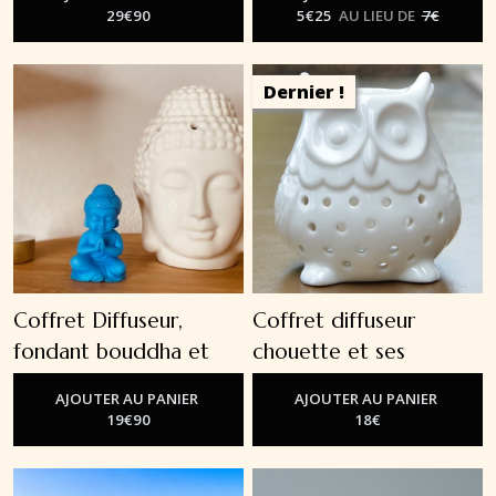
29
€
90
5
€
25
AU LIEU DE
7
€
Dernier !
Coffret Diffuseur,
Coffret diffuseur
fondant bouddha et
chouette et ses
bougie chauffe plat
fondants
-
Diffuseurs Pour
AJOUTER AU PANIER
AJOUTER AU PANIER
-
Diffuseurs Pour Fondants
Fondants Parfumés
19
€
90
18
€
Parfumés