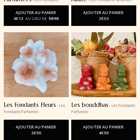
Parfumés
AJOUTER AU PANIER
AJOUTER AU PANIER
4
€
13
AU LIEU DE
5
€
90
2
€
50
Les Fondants Fleurs
Les bouddhas
-
Les
-
Les Fondants
Fondants Parfumés
Parfumés
AJOUTER AU PANIER
AJOUTER AU PANIER
3
€
90
4
€
90