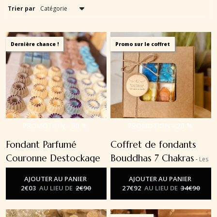
Trier par
Dernière chance !
Promo sur le coffret
PROMOTION
-
30
%
PROMOTION
-
20
%
Fondant Parfumé
Coffret de fondants
Couronne Destockage
Bouddhas 7 Chakras
-
Les
-
Les Fondants Parfumés
Fondants Parfumés
AJOUTER AU PANIER
AJOUTER AU PANIER
2
€
03
AU LIEU DE
2
€
90
27
€
92
AU LIEU DE
34
€
90