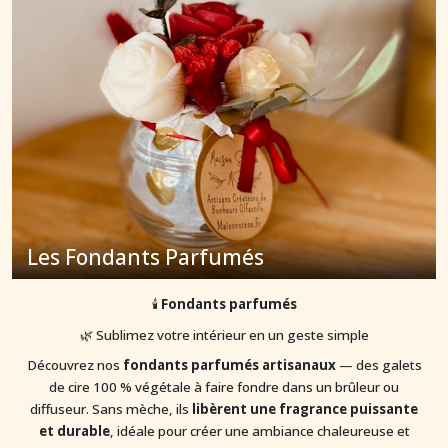
Fondants
(8)
Diffuseurs
pour
fondants
parfumés
(13)
Afficher
les
Les Fondants Parfumés
résultats
🕯️
Fondants parfumés
🌿 Sublimez votre intérieur en un geste simple
Découvrez nos
fondants parfumés artisanaux
— des galets
de cire 100 % végétale à faire fondre dans un brûleur ou
diffuseur. Sans mèche, ils
libèrent une fragrance puissante
et durable
, idéale pour créer une ambiance chaleureuse et