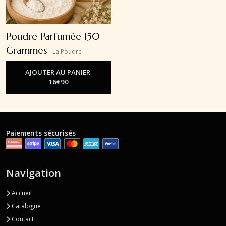
Poudre Parfumée 150
Grammes
-
La Poudre
Parfumée Aspirateur
AJOUTER AU PANIER
16
€
90
Paiements sécurisés
Navigation
Accueil
Catalogue
Contact