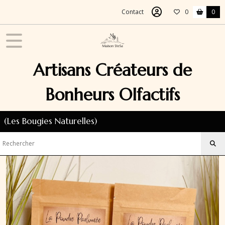
Fermer
Contact
0
0
FILTRES
Tous
Artisans Créateurs de
les
produits
Bonheurs Olfactifs
La
Poudre
Parfumée
(Les Bougies Naturelles)
Aspirateur
Afficher
les
résultats