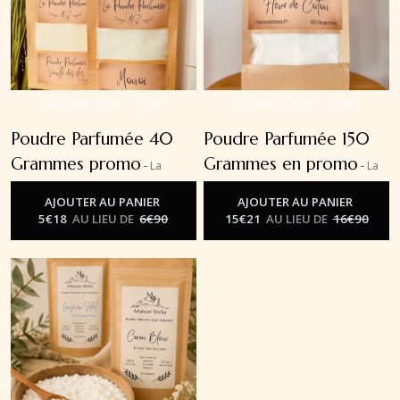
PROMOTION
-
25
%
PROMOTION
-
10
%
Poudre Parfumée 40
Poudre Parfumée 150
Grammes promo
Grammes en promo
-
La
-
La
Poudre Parfumée Aspirateur
Poudre Parfumée Aspirateur
AJOUTER AU PANIER
AJOUTER AU PANIER
5
€
18
AU LIEU DE
6
€
90
15
€
21
AU LIEU DE
16
€
90