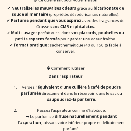
🌿 Ce qu’elle fait pour votre maison
✔
Neutralise les mauvaises odeurs
grâce au
bicarbonate de
soude alimentaire
(propriétés désodorisantes naturelles).
✔
Parfume pendant que vous aspirez
avec des fragrances de
Grasse
sans CMR ni phtalates
.
✔
Multi-usage
: parfait aussi dans
vos placards, poubelles ou
petits espaces fermés
pour garder une odeur fraîche.
✔
Format pratique
: sachet hermétique (40 ou 150 g) facile à
conserver.
🧠 Comment l’utiliser
Dans l’aspirateur
Versez
l’équivalent d’une cuillère à café de poudre
parfumée
directement dans le réservoir, dans le sac ou
saupoudrez-la par terre
.
Passez l’aspirateur comme d’habitude.
➡️ Le parfum se
diffuse naturellement pendant
l’aspiration
, laissant votre intérieur propre et délicatement
parfumé.